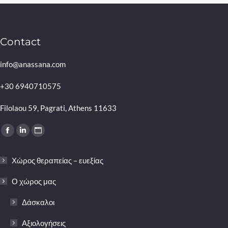
Contact
info@anassana.com
+30 6940710575
Filolaou 59, Pagrati, Athens 11633
Find us on:
Facebook
Linkedin
Website
page
page
page
Χώρος θεραπείας – ευεξίας
opens
opens
opens
in
in
in
Ο χώρος μας
new
new
new
Δάσκαλοι
window
window
window
Αξιολογήσεις