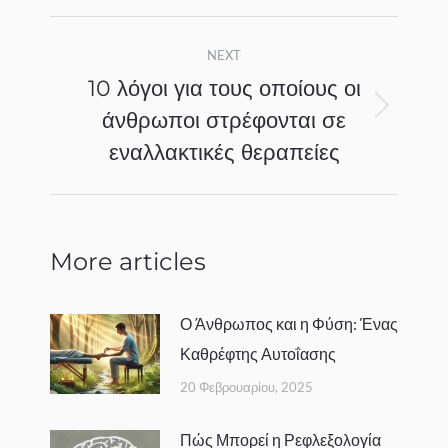
Post
NEXT
navigation
10 λόγοι για τους οποίους οι
άνθρωποι στρέφονται σε
Next
εναλλακτικές θεραπείες
post:
More articles
Ο Άνθρωπος και η Φύση: Ένας
Καθρέφτης Αυτοΐασης
20 Φεβρουαρίου, 2025
Πώς Μπορεί η Ρεφλεξολογία