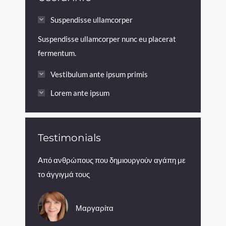
Suspendisse ullamcorper
Suspendisse ullamcorper nunc eu placerat
fermentum.
Vestibulum ante ipsum primis
Lorem ante ipsum
Testimonials
την συστήνω
Από ανθρώπους που δημιουργούν αγάπη με
Η Μαρία είν
το άγγιγμά τους
ρεφλεξολόγ
βιώσετε!
Μαργαρίτα