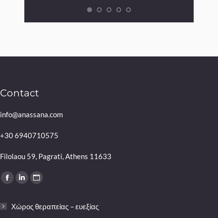
Contact
info@anassana.com
+30 6940710575
Filolaou 59, Pagrati, Athens 11633
Find us on:
Facebook
Linkedin
Website
page
page
page
Χώρος θεραπείας – ευεξίας
opens
opens
opens