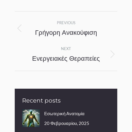
Album
PREVIOUS
navigation
Γρήγορη Ανακούφιση
Previous
album:
NEXT
Ενεργειακές Θεραπείες
Next
album:
Recent posts
Εσωτερική Ανατομία
20 Φεβρουαρίου, 2025