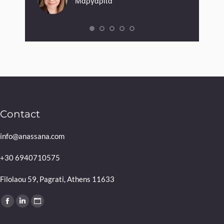
Μαργαρίτα
Contact
info@anassana.com
+30 6940710575
Filolaou 59, Pagrati, Athens 11633
Find us on:
Facebook
Linkedin
Website
page
page
page