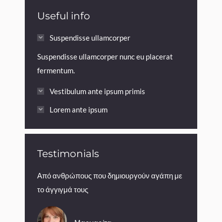
Useful info
Suspendisse ullamcorper
Suspendisse ullamcorper nunc eu placerat
fermentum.
Vestibulum ante ipsum primis
Lorem ante ipsum
Testimonials
την συστήνω
Από ανθρώπους που δημιουργούν αγάπη με
Η Μαρία είν
το άγγιγμά τους
ρεφλεξολόγ
βιώσετε!